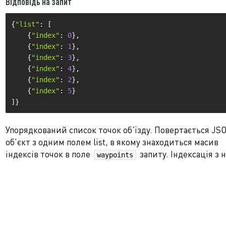
Відповідь на запит
{
"list"
:
[
{
"index"
:
0
}
,
{
"index"
:
1
}
,
{
"index"
:
3
}
,
{
"index"
:
4
}
,
{
"index"
:
2
}
,
{
"index"
:
5
}
]
}
Упорядкований список точок об'їзду. Повертається JS
об'єкт з одним полем list, в якому знаходиться масив
індексів точок в поле
запиту. Індексація з 
waypoints