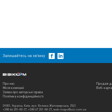
Залишайтесь на зв'язку
Про нас
Продаж д
Місія компанії
Веб-карта
Заява про авторські права
Політика конфіденційності
01001, Україна, Київ, вул. Велика Житомирська, 25/2
+380 44 201-00-27
,
+380 67 201-00-27
,
web-maps@visi.com.ua