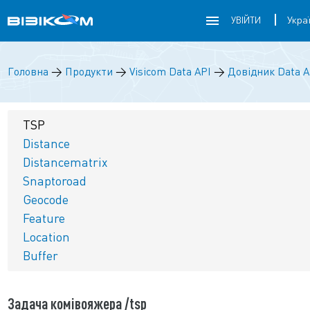
УВІЙТИ
Головна
→
Продукти
→
Visicom Data API
→
Довідник Data A
TSP
Distance
Distancematrix
Snaptoroad
Geocode
Feature
Location
Buffer
Задача комівояжера /tsp