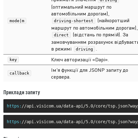
(оптимальний маршрут по
автомобільним дорогам),
(найкоротший
mode|m
driving-shortest
маршрут по автомобільним дорогам),
(відстань по прямій). За
direct
замовчуванням розрахунок відбуваєт
в режимі
.
driving
Ключ авторизації «Dapi».
key
Ім'я функції для JSONP запиту до
callback
сервера.
Приклади запиту
https:
https: