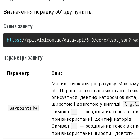
Визначення порядку об'їзду пунктів.
Схема запиту
https:
Параметри запиту
Параметр
Опис
Масив точок для розрахунку. Максим
50. Перша зафіксована як старт. Точк
описується ідентифікатором об'єкта, 
широтою і довготою у вигляді
lng,l
waypoints|w
Символ
— роздільник точок в спи
,
при використанні ідентифікаторів.
Символ
— роздільник точок в спи
|
при використанні широти і довготи.