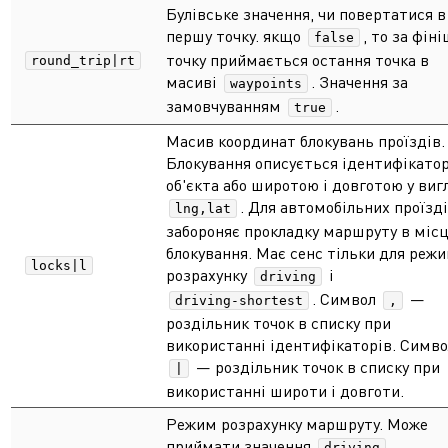
Булівське значення, чи повертатися в
першу точку. якщо
, то за фін
false
точку приймається остання точка в
round_trip|rt
масиві
. Значення за
waypoints
замовчуванням
.
true
Масив координат блокувань проїздів.
Блокування описується ідентифікато
об'єкта або широтою і довготою у виг
. Для автомобільних проїзд
lng,lat
забороняє прокладку маршруту в місц
блокування. Має сенс тільки для реж
locks|l
розрахунку
і
driving
. Символ
—
driving-shortest
,
роздільник точок в списку при
використанні ідентифікаторів. Симво
— роздільник точок в списку при
|
використанні широти і довготи.
Режим розрахунку маршруту. Може
приймати значення
driving