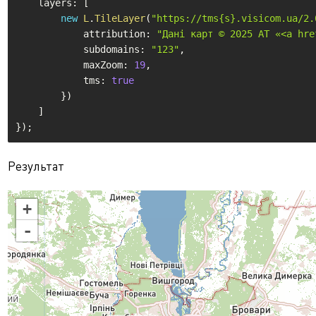
    layers
:
[
new
L
.
TileLayer
(
"https://tms{s}.visicom.ua/2.
            attribution
:
"Дані карт © 2025 АТ «<a hre
            subdomains
:
"123"
,
            maxZoom
:
19
,
            tms
:
true
}
)
]
}
)
;
Результат
+
-