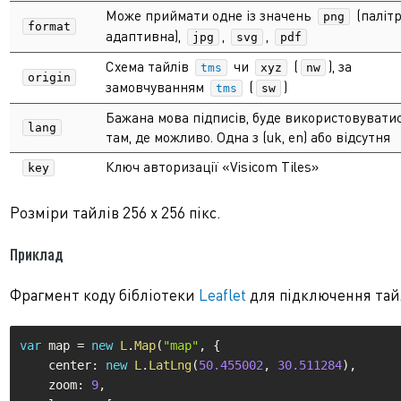
Може приймати одне із значень
(паліт
png
format
адаптивна),
,
,
jpg
svg
pdf
Схема тайлів
чи
(
), за
tms
xyz
nw
origin
замовчуванням
(
)
tms
sw
Бажана мова підписів, буде використовувати
lang
там, де можливо. Одна з (uk, en) або відсутня
Ключ авторизації «Visicom Tiles»
key
Розміри тайлів 256 х 256 пікс.
Приклад
Фрагмент коду бібліотеки
Leaflet
для підключення тай
var
 map 
=
new
L
.
Map
(
"map"
,
{
    center
:
new
L
.
LatLng
(
50.455002
,
30.511284
)
,
    zoom
:
9
,