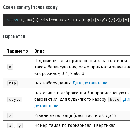
Схема запиту і точка входу
https:
Параметри
Параметр
Опис
Піддомени - для прискорення завантаження, 
також балансування, може приймати значенн
n
«порожньо», 0, 1, 2 або 3
Ім'я набору даних.
Див. детальніше
map
Ім'я стилю відображення. Як правило існують
базові стилі для будь-якого набору
Ди
style
base
детальніше
Рівень деталізації (масштаб) від 0 до 19
z
,
Номер тайла по горизонталі і вертикалі
x
y