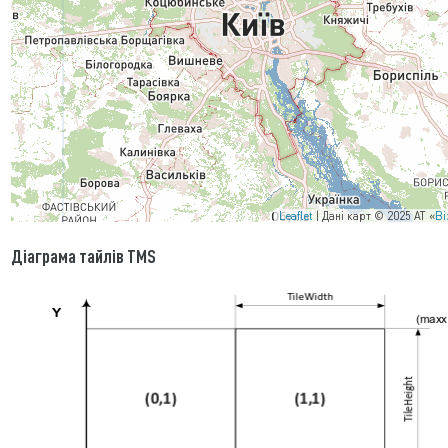
Leaflet
| Дані карт © 2025 АТ «
Ві
Діаграма тайлів TMS