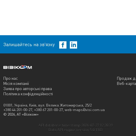
Залишайтесь на зв'язку
Про нас
Продаж д
Місія компанії
Веб-карта
Заява про авторські права
Політика конфіденційності
01001, Україна, Київ, вул. Велика Житомирська, 25/2
+380 44 201-00-27
,
+380 67 201-00-27
,
web-maps@visi.com.ua
© 2026, АТ «Візіком»
API database timestamp 2026-07-27 12:20:39
Data API engine version 5.0.1103