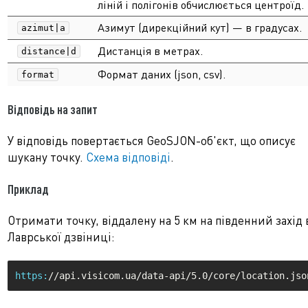
ліній і полігонів обчислюється центроїд.
Азимут (дирекційний кут) — в градусах.
azimut|a
Дистанція в метрах.
distance|d
Формат даних (json, csv).
format
Відповідь на запит
У відповідь повертається GeoSJON-об'єкт, що описує
шукану точку.
Схема відповіді
.
Приклад
Отримати точку, віддалену на 5 км на південний захід 
Лаврської дзвіниці:
https: