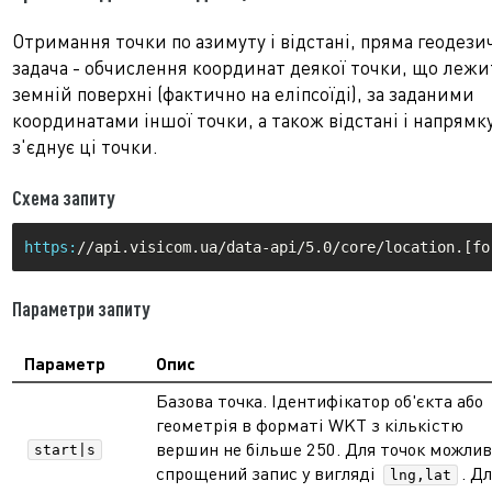
Отримання точки по азимуту і відстані, пряма геодези
задача - обчислення координат деякої точки, що лежи
земній поверхні (фактично на еліпсоїді), за заданими
координатами іншої точки, а також відстані і напрямк
з'єднує ці точки.
Схема запиту
https:
Параметри запиту
Параметр
Опис
Базова точка. Ідентифікатор об'єкта або
геометрія в форматі WKT з кількістю
вершин не більше 250. Для точок можли
start|s
спрощений запис у вигляді
. Д
lng,lat