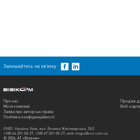
Залишайтесь на зв'язку
Про нас
Продаж д
Місія компанії
Веб-карта
Заява про авторські права
Політика конфіденційності
01001, Україна, Київ, вул. Велика Житомирська, 25/2
+380 44 201-00-27
,
+380 67 201-00-27
,
web-maps@visi.com.ua
© 2026, АТ «Візіком»