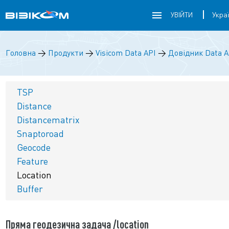
УВІЙТИ
Головна
→
Продукти
→
Visicom Data API
→
Довідник Data A
TSP
Distance
Distancematrix
Snaptoroad
Geocode
Feature
Location
Buffer
Пряма геодезична задача /location