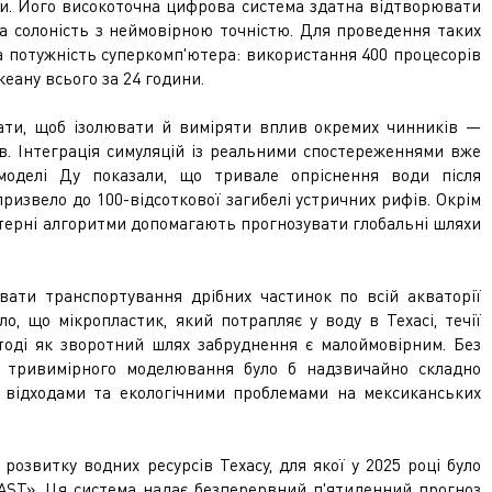
ки. Його високоточна цифрова система здатна відтворювати
 та солоність з неймовірною точністю. Для проведення таких
 потужність суперкомп'ютера: використання 400 процесорів
кеану всього за 24 години.
ати, щоб ізолювати й виміряти вплив окремих чинників —
ів. Інтеграція симуляцій із реальними спостереженнями вже
 моделі Ду показали, що тривале опріснення води після
ризвело до 100-відсоткової загибелі устричних рифів. Окрім
ютерні алгоритми допомагають прогнозувати глобальні шляхи
вати транспортування дрібних частинок по всій акваторії
о, що мікропластик, який потрапляє у воду в Техасі, течії
тоді як зворотний шлях забруднення є малоймовірним. Без
ою тривимірного моделювання було б надзвичайно складно
и відходами та екологічними проблемами на мексиканських
розвитку водних ресурсів Техасу, для якої у 2025 році було
AST». Ця система надає безперервний п'ятиденний прогноз