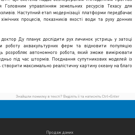
я Головним управлінням земельних ресурсів Техасу для
зливів. Наступний етап модернізації платформи передбачає
хімічних процесів, показників якості води та руху донних
 доктор Ду планує дослідити рух личинок устриць у затоці
ти роботу аквакультурних ферм та відновити популяцію
ць розробляє автономного робота, який зможе вимірювати
едньо під час штормів. Поєднання супутникових моделей із
створити максимально реалістичну картину океану на благо
Знайшли помилку в тексті? Виділіть її та натисніть Ctrl+Enter
Продаж даних