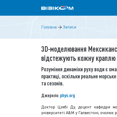
Головна
→
Записи
3D-моделювання Мексикансь
відстежують кожну краплю 
Розуміння динаміки руху води є ома
практиці, оскільки реальне морськ
та сезонів.
Джерело:
phys.org
Доктор Цзябі Ду, доцент кафедри мо
університеті A&M у Галвестоні, очолює 