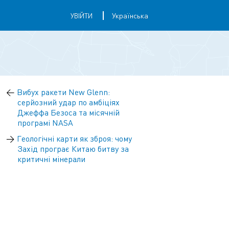
УВІЙТИ
←
Вибух ракети New Glenn:
серйозний удар по амбіціях
Джеффа Безоса та місячній
програмі NASA
→
Геологічні карти як зброя: чому
Захід програє Китаю битву за
критичні мінерали