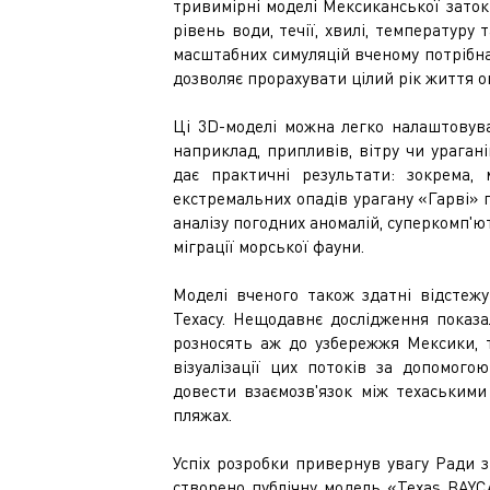
тривимірні моделі Мексиканської зато
рівень води, течії, хвилі, температуру
масштабних симуляцій вченому потрібна
дозволяє прорахувати цілий рік життя о
Ці 3D-моделі можна легко налаштовув
наприклад, припливів, вітру чи ураган
дає практичні результати: зокрема,
екстремальних опадів урагану «Гарві» п
аналізу погодних аномалій, суперкомп'
міграції морської фауни.
Моделі вченого також здатні відстежу
Техасу. Нещодавнє дослідження показал
розносять аж до узбережжя Мексики, 
візуалізації цих потоків за допомог
довести взаємозв'язок між техаським
пляжах.
Успіх розробки привернув увагу Ради з 
створено публічну модель «Texas BAYC