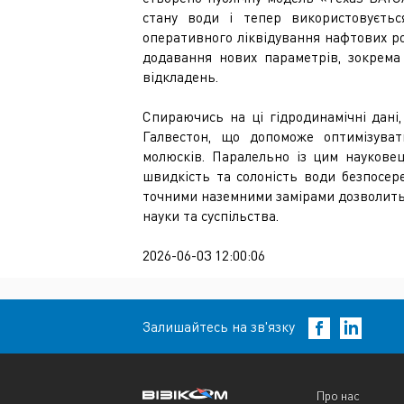
стану води і тепер використовуєтьс
оперативного ліквідування нафтових ро
додавання нових параметрів, зокрема 
відкладень.
Спираючись на ці гідродинамічні дані,
Галвестон, що допоможе оптимізува
молюсків. Паралельно із цим наукове
швидкість та солоність води безпосер
точними наземними замірами дозволить 
науки та суспільства.
2026-06-03 12:00:06
Залишайтесь на зв'язку
Про нас