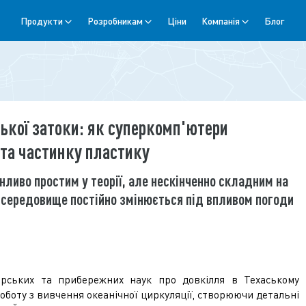
Продукти
Розробникам
Ціни
Компанія
Блог
кої затоки: як суперкомп'ютери
та частинку пластику
нливо простим у теорії, але нескінченно складним на
е середовище постійно змінюється під впливом погоди
рських та прибережних наук про довкілля в Техаському
роботу з вивчення океанічної циркуляції, створюючи детальні