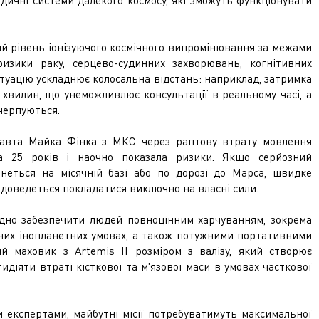
едичні системи далекого космосу, які зможуть функціонувати
й рівень іонізуючого космічного випромінювання за межами
изики раку, серцево-судинних захворювань, когнітивних
туацію ускладнює колосальна відстань: наприклад, затримка
 хвилин, що унеможливлює консультації в реальному часі, а
ичерпуються.
навта Майка Фінка з МКС через раптову втрату мовлення
 25 років і наочно показала ризики. Якщо серйозний
неться на місячній базі або по дорозі до Марса, швидке
 доведеться покладатися виключно на власні сили.
ідно забезпечити людей повноцінним харчуванням, зокрема
них інопланетних умовах, а також потужними портативними
 маховик з Artemis II розміром з валізу, який створює
идіяти втраті кісткової та м'язової маси в умовах часткової
и експертами, майбутні місії потребуватимуть максимальної