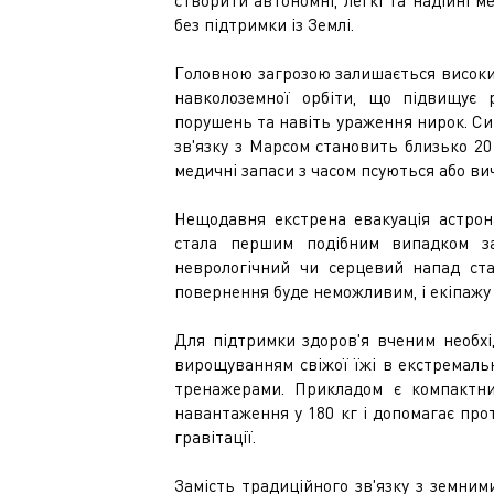
створити автономні, легкі та надійні м
без підтримки із Землі.
Головною загрозою залишається високи
навколоземної орбіти, що підвищує р
порушень та навіть ураження нирок. Си
зв'язку з Марсом становить близько 20
медичні запаси з часом псуються або в
Нещодавня екстрена евакуація астро
стала першим подібним випадком за
неврологічний чи серцевий напад ста
повернення буде неможливим, і екіпажу
Для підтримки здоров'я вченим необх
вирощуванням свіжої їжі в екстремаль
тренажерами. Прикладом є компактний
навантаження у 180 кг і допомагає прот
гравітації.
Замість традиційного зв'язку з земним