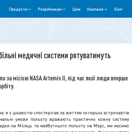
Продукти
Розробникам
Ціни
Компанія
Блог
більні медичні системи рятуватимуть
о за місією NASA Artemis II, під час якої люди вперше
орбіту.
и, я з цікавістю спостерігав за життям чотирьох астронавтів
ремальні умови польоту вражають практично кожну систему
адки на Місяць та майбутнього польоту на Марс, ми мусимо