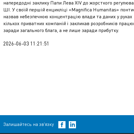
напередодні заклику Папи Лева XIV до жорсткого регулюв
ШІ. У своїй першій енцикліці «Magnifica Humanitas» понти
назвав небезпечною концентрацію влади та даних у руках
кількох приватних компаній і закликав розробників прац
заради загального блага, а не лише заради прибутку.
2026-06-03 11:21:51
Залишайтесь на зв'язку