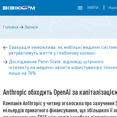
УВІЙТИ
Головна
→
Записи
←
Евакуація неможлива: як мобільні медичні систем
рятуватимуть життя у глибокому космосі
→
Дослідження Penn State: відповіді штучного
інтелекту на медичні запити користувачів є точн
лише на 76%
Anthropic обходить OpenAI за капіталізаціє
Компанія Anthropic у четвер оголосила про залучення 
мільярдів приватного фінансування, що збільшило її о