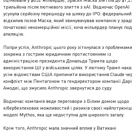
оцінювали у $852 мільярди), SpaceX Маска злетіла до $1,2
трильйона після лютневого злиття з xAI. Водночас OpenAI
усунула серйозну перешкоду на шляху до IPO: федеральний
відхилив позов Маска, який звинувачував компанію у зраді
початкової некомерційної місії, хоча мільярдер планує по
апеляцію.
Попри успіх, Anthropic цього року зіткнулася з проблемами
зокрема з гострим юридичним протистоянням із
адміністрацією президента Дональда Трампа щодо
використання ШІ у військових цілях. У лютому Трамп нака
усім відомствам США припинити використання Claude че
конфлікт між Пентагоном та гендиректором компанії Дарі
Амодеї, що змусило Anthropic звернутися до суду.
Водночас компанія веде переговори з Білим домом щодо
кібербезпекових можливостей і ризиків своєї найпотужніш
моделі Mythos, яка ще недоступна для широкого загалу.
Крім того, Anthropic мала значний вплив у Ватикані