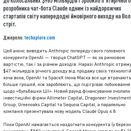
до колосальних $965 мільярдів і зробило п'ятирічного
розробника чат-бота Claude одним із найдорожчих
стартапів світу напередодні ймовірного виходу на Во
стріт.
Джерело:
techxplore.com
Цей анонс виводить Anthropic попереду свого головного
конкурента OpenAI — творця ChatGPT — як за ринковою
вартістю, так і за рівнем доходів. Наразі Anthropic отрим
$47 мільярдів річного доходу від продажу своїх технологій
хоча вона, OpenAI та SpaceX Ілона Маска все ще втрачают
більше грошей, ніж заробляють, що підігріває побоювання
щодо «бульбашки ШІ». Новий раунд фінансування очолили
інвестиційні фірми Altimeter Capital, Dragoneer Investment
Group, Greenoaks Capital та Sequoia Capital, а паралельно
компанія презентувала нову модель Claude Opus 4.8.
Поки OpenAI намагається наздогнати конкурента (у березні