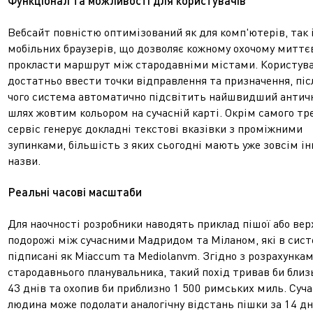
Функціонал та можливості для користувачів
Вебсайт повністю оптимізований як для комп'ютерів, так 
мобільних браузерів, що дозволяє кожному охочому миттє
прокласти маршрут між стародавніми містами. Користува
достатньо ввести точки відправлення та призначення, піс
чого система автоматично підсвітить найшвидший антич
шлях жовтим кольором на сучасній карті. Окрім самого тре
сервіс генерує докладні текстові вказівки з проміжними
зупинками, більшість з яких сьогодні мають уже зовсім ін
назви.
Реальні часові масштаби
Для наочності розробники наводять приклад пішої або вер
подорожі між сучасними Мадридом та Міланом, які в сист
підписані як Miaccum та Mediolanvm. Згідно з розрахунка
стародавнього планувальника, такий похід тривав би близ
43 днів та охопив би приблизно 1 500 римських миль. Суч
людина може подолати аналогічну відстань пішки за 14 дн