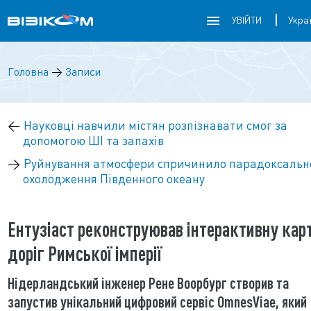
УВІЙТИ
Головна
→
Записи
←
Науковці навчили містян розпізнавати смог за
допомогою ШІ та запахів
→
Руйнування атмосфери спричинило парадоксальн
охолодження Південного океану
Ентузіаст реконструював інтерактивну кар
доріг Римської імперії
Нідерландський інженер Рене Воорбург створив та
запустив унікальний цифровий сервіс OmnesViae, який