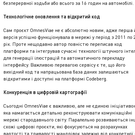
безперервної ходьби або всього за 16 годин на автомобілі.
Технологічне оновлення та відкритий код
Сам проєкт OmnesViae не є абсолютно новим, адже перша 
версія успішно функціонувала в мережі у період з 2011 по
рік. Проте нещодавно автор повністю переписав код
платформи та інтегрував сучасні технології штучного інте
для генерації ілюстрацій та автоматичного перекладу
інтерфейсу. Важливою перевагою сервісу є те, що його
вихідний код та напрацьована база даних залишаються
відкритими і доступні на платформі Codeberg.
Конкуренція в цифровій картографії
Сьогодні OmnesViae є важливою, але не єдиною ініціативо
яка намагається детально реконструювати комунікаційні
мережі стародавнього світу. Паралельно розвиваються ін
схожі цифрові проєкти, які фокусуються на розрахунках
вартості та тривалості мандрівок залежно від конкретної