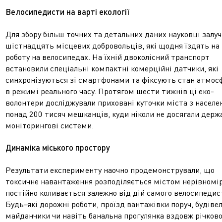
Велосипедисти на варті екології
Для збору більш точних та детальних даних науковці залу
шістнадцять місцевих добровольців, які щодня їздять на
роботу на велосипедах. На їхній двоколісний транспорт
встановили спеціальні компактні комерційні датчики, які
синхронізуються зі смартфонами та фіксують стан атмос
в режимі реального часу. Протягом шести тижнів ці еко-
волонтери досліджували приховані куточки міста з насел
понад 200 тисяч мешканців, куди ніколи не досягали держ
моніторингові системи.
Динаміка міського простору
Результати експерименту наочно продемонстрували, що
токсичне навантаження розподіляється містом нерівномір
постійно коливається залежно від дій самого велосипедис
Будь-які дорожні роботи, проїзд вантажівки поруч, будіве
майданчики чи навіть банальна прогулянка вздовж річков