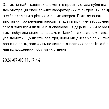
Одним із найцікавіших елементів проєкту стала публічна
демонстрація спеціальних лабораторних фільтрів, які вби
в себе аромати з різних міських джерел. Відвідувачам
виставки пропонували наосліп вгадати причину забруднен
серед яких були як дим від спалювання деревини чи барбе
так і побутова хімія та парфуми. Такий підхід допоміг лю
усвідомити, що якість повітря, яким ми дихаємо по 20 ти
разів на день, залежить не лише від великих заводів, а й в
наших щоденних побутових рішень.
2026-07-08 11:17:44