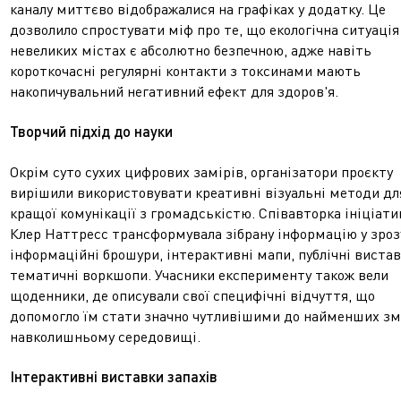
каналу миттєво відображалися на графіках у додатку. Це
дозволило спростувати міф про те, що екологічна ситуація
невеликих містах є абсолютно безпечною, адже навіть
короткочасні регулярні контакти з токсинами мають
накопичувальний негативний ефект для здоров'я.
Творчий підхід до науки
Окрім суто сухих цифрових замірів, організатори проєкту
вирішили використовувати креативні візуальні методи дл
кращої комунікації з громадськістю. Співавторка ініціати
Клер Наттресс трансформувала зібрану інформацію у зроз
інформаційні брошури, інтерактивні мапи, публічні вистав
тематичні воркшопи. Учасники експерименту також вели
щоденники, де описували свої специфічні відчуття, що
допомогло їм стати значно чутливішими до найменших зм
навколишньому середовищі.
Інтерактивні виставки запахів