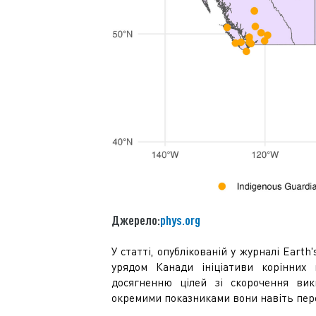
Джерело:
phys.org
У статті, опублікованій у журналі Eart
урядом Канади ініціативи корінних
досягненню цілей зі скорочення вики
окремими показниками вони навіть пере