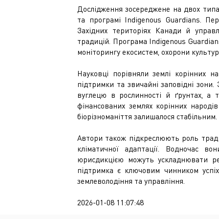
Дослідження зосереджене на двох типах 
та програмі Indigenous Guardians. Пе
Західних територіях Канади й управл
традицій. Програма Indigenous Guardians
моніторингу екосистем, охорони культурн
Науковці порівняли землі корінних на
підтримки та звичайні заповідні зони.
вуглецю в рослинності й ґрунтах, а т
фінансованих землях корінних народі
біорізноманіття залишалося стабільним.
Автори також підкреслюють роль традиц
кліматичної адаптації. Водночас в
юрисдикцією можуть ускладнювати реа
підтримка є ключовим чинником успіх
землеволодіння та управління.
2026-01-08 11:07:48