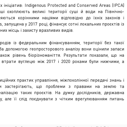
ініціатив: Indigenous Protected and Conserved Areas (IPCA)
рші охоплюють великі території суші й води на Північно-
яються корінними націями відповідно до їхніх законів і
, запущена у 2017 році, фінансує сотні локальних проєктів із
их місць і захисту вразливих видів.
родів із федеральним фінансуванням, території без такої
 За допомогою геопросторового аналізу вони оцінили запаси
акож рівень біорізноманіття. Результати показали, що на
в втрати вуглецю між 2017 і 2020 роками були нижчими, а
ійних практик управління, міжпоколінної передачі знань і
они застерігають, що проблеми з правами на землю та
лізацію таких проєктів. На думку дослідників, державна
у, але її слід поєднувати з чітким врегулюванням питань