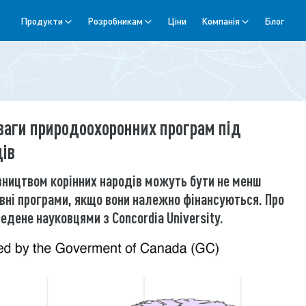
Продукти
Розробникам
Ціни
Компанія
Блог
аги природоохоронних програм під
дів
івництвом корінних народів можуть бути не менш
вні програми, якщо вони належно фінансуються. Про
едене науковцями з Concordia University.