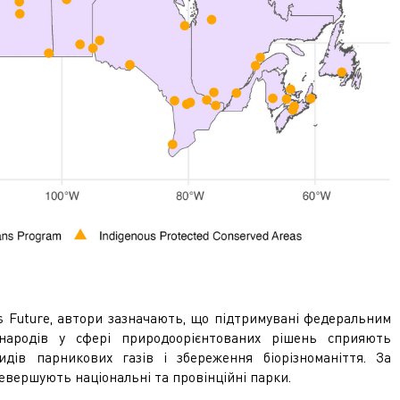
h's Future, автори зазначають, що підтримувані федеральним
 народів у сфері природоорієнтованих рішень сприяють
дів парникових газів і збереження біорізноманіття. За
вершують національні та провінційні парки.