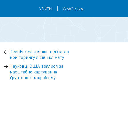
УВІЙТИ
←
DeepForest змінює підхід до
моніторингу лісів і клімату
→
Науковці США взялися за
масштабне картування
ґрунтового мікробіому