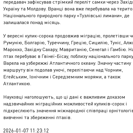
передавач зафіксував стрімкий переліт самки через Захід
Україну та Молдову. Вранці вона вже перебувала на терито
Національного природного парку «Тузлівські лимани», де
залишалася понад місяць.
У вересні кулик-сорока продовжив міграцію, пролетівши ч
Румунію, Болгарію, Туреччину, Грецію, Сицилію, Туніс, Алж
Марокко, Західну Сахару, Мавританію, Сенегал і Гамбію. Н
птах перебуває в Гвінеї-Бісау, поблизу національного парк
Варела на узбережжі Атлантичного океану. Значну частину
маршруту він подолав уночі, перелітаючи над Чорним,
Егейським, Іонічним і Середземним морями, а також
Атлантикою.
Науковці наголошують, що ці дані є важливим доказом
надзвичайних міграційних можливостей куликів-сорок і
підкреслюють значення міжнародної співпраці орнітологів
вивченні та збереженні птахів.
2026-01-07 11:23:12