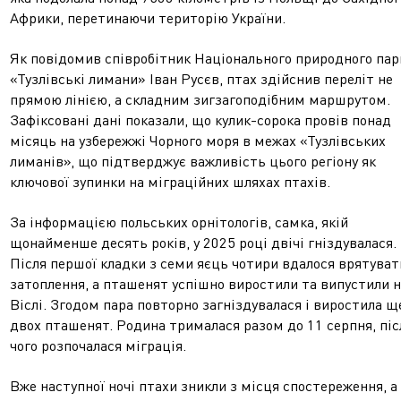
Африки, перетинаючи територію України.
Як повідомив співробітник Національного природного пар
«Тузлівські лимани» Іван Русєв, птах здійснив переліт не
прямою лінією, а складним зигзагоподібним маршрутом.
Зафіксовані дані показали, що кулик-сорока провів понад
місяць на узбережжі Чорного моря в межах «Тузлівських
лиманів», що підтверджує важливість цього регіону як
ключової зупинки на міграційних шляхах птахів.
За інформацією польських орнітологів, самка, якій
щонайменше десять років, у 2025 році двічі гніздувалася.
Після першої кладки з семи яєць чотири вдалося врятуват
затоплення, а пташенят успішно виростили та випустили 
Віслі. Згодом пара повторно загніздувалася і виростила щ
двох пташенят. Родина трималася разом до 11 серпня, піс
чого розпочалася міграція.
Вже наступної ночі птахи зникли з місця спостереження, а