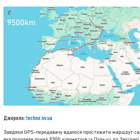
Джерело:
techno.nv.ua
Завдяки GPS-передавачу вдалося простежити маршрут са
яка подолала понад 9500 кілометрів із Польщі до Західної