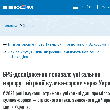
УВІЙТИ
Головна
→
Записи
←
Імператорське місто Тханглонг представили 3D-форматі
→
Замість супутників: як росіяни змінюють навігацію
«Шахедів»
GPS-дослідження показало унікальний
маршрут міграції кулика-сороки через Укра
У 2025 році науковці отримали унікальні дані про мігр
кулика-сороки — рідкісного птаха, занесеного до Черв
книги України.