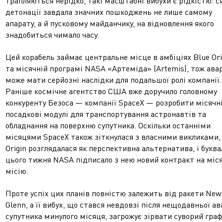
трапляються нерідко, такі масштабні вибухи є рідкістю: с
детонації завдала значних пошкоджень не лише самому
апарату, а й пусковому майданчику, на відновлення якого
знадобиться чимало часу.
Цей корабель займає центральне місце в амбіціях Blue Ori
та місячній програмі NASA «Артеміда» (Artemis), тож ава
може мати серйозні наслідки для подальшої ролі компанії.
Раніше космічне агентство США вже доручило головному
конкуренту Безоса — компанії SpaceX — розробити місячн
посадкові модулі для транспортування астронавтів та
обладнання на поверхню супутника. Оскільки останніми
місяцями SpaceX також зіткнулася з власними викликами,
Origin розглядалася як перспективна альтернатива, і букв
цього тижня NASA підписало з нею новий контракт на міс
місію.
Проте успіх цих планів повністю залежить від ракети New
Glenn, а її вибух, що стався невдовзі після нещодавньої ав
супутника минулого місяця, загрожує зірвати суворий граф