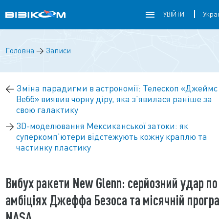
УВІЙТИ
Головна
→
Записи
←
Зміна парадигми в астрономії: Телескоп «Джеймс
Вебб» виявив чорну діру, яка з'явилася раніше за
свою галактику
→
3D-моделювання Мексиканської затоки: як
суперкомп'ютери відстежують кожну краплю та
частинку пластику
Вибух ракети New Glenn: серйозний удар по
амбіціях Джеффа Безоса та місячній прогр
NASA