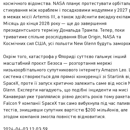
космічного відомства. NASA планує протестувати орбітал
стикування між кораблем і посадковими модулями у 2027 
в межах місії Artemis III, а також здійснити висадку екіпа
Місяць до кінця 2028 року — ще до завершення
президентського терміну Дональда Трампа. Тепер, поки
триватиме спільне розслідування Blue Origin, NASA та
Космічних сил США, усі польоти New Glenn будуть заморож
Окрім того, катастрофа у Флориді суттєво гальмує інший
масштабний проєкт Безоса — розгортання мережі
низькоорбітального супутникового інтернету Amazon Leo. 
система створюється для прямої конкуренції зі Starlink в
SpaceX, проте її запуск критично залежить саме від носія
Glenn. Експерти нагадують, що подібні інциденти на мисі
Канаверал уже траплялися: рівно десять років тому ракета
Falcon 9 компанії SpaceX так само вибухнула під час палив
тестів, знищивши супутник вартістю $200 мільйонів, але
згодом компанія змогла повністю відновитися.
2026-06-03 12:03:59