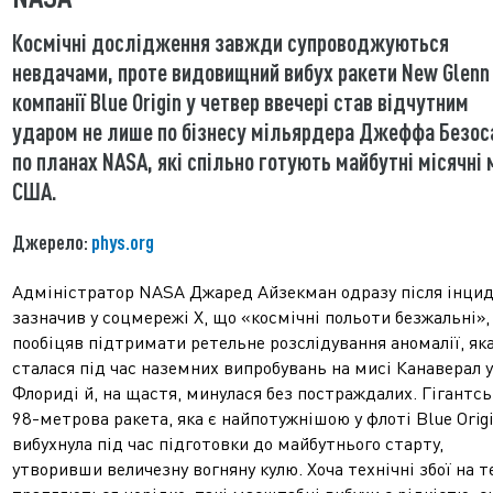
Космічні дослідження завжди супроводжуються
невдачами, проте видовищний вибух ракети New Glenn
компанії Blue Origin у четвер ввечері став відчутним
ударом не лише по бізнесу мільярдера Джеффа Безоса
по планах NASA, які спільно готують майбутні місячні м
США.
Джерело:
phys.org
Адміністратор NASA Джаред Айзекман одразу після інци
зазначив у соцмережі X, що «космічні польоти безжальні», 
пообіцяв підтримати ретельне розслідування аномалії, як
сталася під час наземних випробувань на мисі Канаверал у
Флориді й, на щастя, минулася без постраждалих. Гігантсь
98-метрова ракета, яка є найпотужнішою у флоті Blue Origi
вибухнула під час підготовки до майбутнього старту,
утворивши величезну вогняну кулю. Хоча технічні збої на т