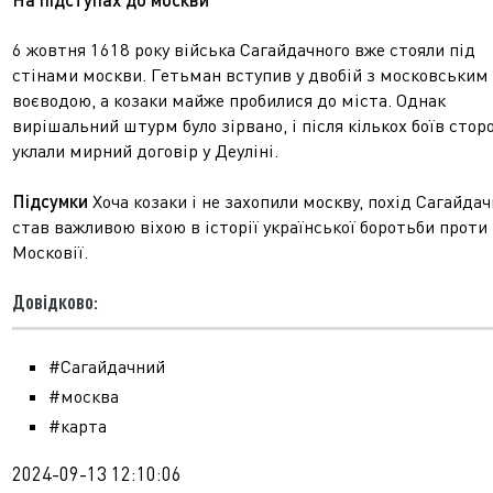
6 жовтня 1618 року війська Сагайдачного вже стояли під
стінами москви. Гетьман вступив у двобій з московським
воєводою, а козаки майже пробилися до міста. Однак
вирішальний штурм було зірвано, і після кількох боїв стор
уклали мирний договір у Деуліні.
Підсумки
Хоча козаки і не захопили москву, похід Сагайдач
став важливою віхою в історії української боротьби проти
Московії.
Довідково:
#Cагайдачний
#москва
#карта
2024-09-13 12:10:06