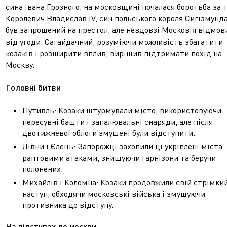
сина Івана Грозного, на московщині почалася боротьба за 
Королевич Владислав IV, син польського короля Сигізмунда 
був запрошений на престол, але невдовзі Московія відмов
від угоди. Сагайдачний, розуміючи можливість збагатити
козаків і розширити вплив, вирішив підтримати похід на
Москву.
Головні битви
Путивль: Козаки штурмували місто, використовуючи
пересувні башти і запалювальні снаряди, але після
двотижневої облоги змушені були відступити.
Лівни і Єлець: Запорожці захопили ці укріплені міста
раптовими атаками, знищуючи гарнізони та беручи
полонених.
Михайлів і Коломна: Козаки продовжили свій стрімки
наступ, обходячи московські війська і змушуючи
противника до відступу.
На підступах до москви