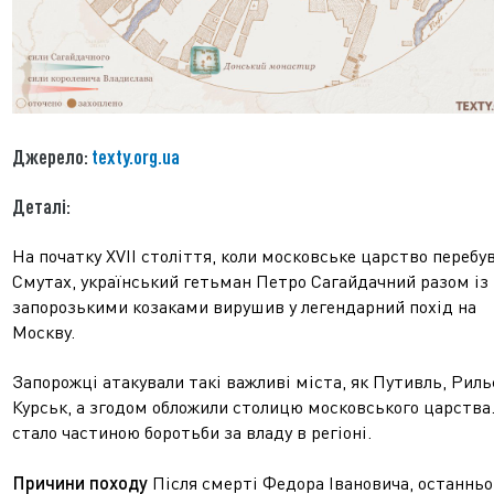
Джерело:
texty.org.ua
Деталі:
На початку XVII століття, коли московське царство перебув
Смутах, український гетьман Петро Сагайдачний разом із
запорозькими козаками вирушив у легендарний похід на
Москву.
Запорожці атакували такі важливі міста, як Путивль, Риль
Курськ, а згодом обложили столицю московського царства
стало частиною боротьби за владу в регіоні.
Причини походу
Після смерті Федора Івановича, останньо