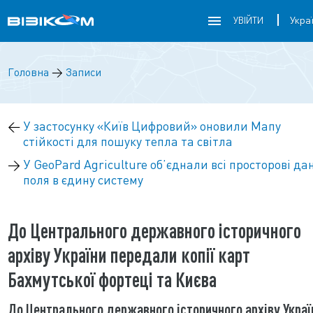
УВІЙТИ
Головна
→
Записи
←
У застосунку «Київ Цифровий» оновили Мапу
стійкості для пошуку тепла та світла
→
У GeoPard Agriculture об’єднали всі просторові дан
поля в єдину систему
До Центрального державного історичного
архіву України передали копії карт
Бахмутської фортеці та Києва
До Центрального державного історичного архіву Украї