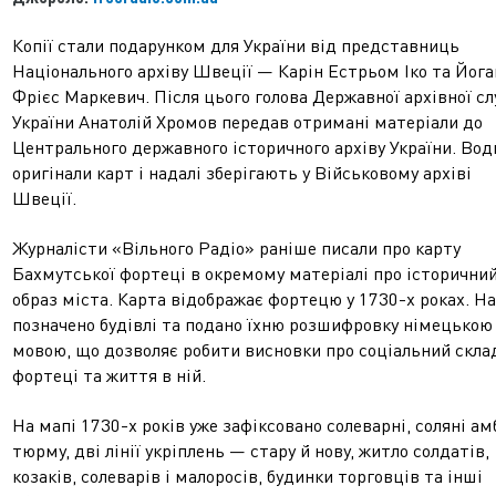
Копії стали подарунком для України від представниць
Національного архіву Швеції — Карін Естрьом Іко та Йог
Фрієс Маркевич. Після цього голова Державної архівної с
України Анатолій Хромов передав отримані матеріали до
Центрального державного історичного архіву України. Вод
оригінали карт і надалі зберігають у Військовому архіві
Швеції.
Журналісти «Вільного Радіо» раніше писали про карту
Бахмутської фортеці в окремому матеріалі про історични
образ міста. Карта відображає фортецю у 1730-х роках. На
позначено будівлі та подано їхню розшифровку німецькою
мовою, що дозволяє робити висновки про соціальний скла
фортеці та життя в ній.
На мапі 1730-х років уже зафіксовано солеварні, соляні ам
тюрму, дві лінії укріплень — стару й нову, житло солдатів,
козаків, солеварів і малоросів, будинки торговців та інші